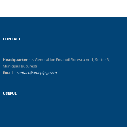
CONTACT
Headquarter
str. General Ion Emanoil Florescu nr. 1, Sector 3,
Municipiul Bucureşti
Email
: -
contact@amepip.gov.ro
USEFUL