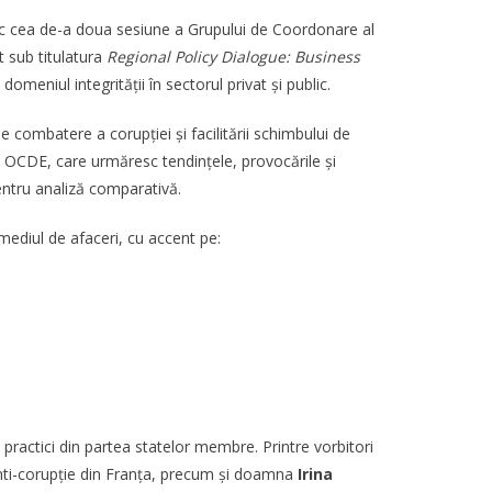
loc cea de-a doua sesiune a Grupului de Coordonare al
t sub titulatura
Regional Policy Dialogue: Business
domeniul integrității în sectorul privat și public.
combatere a corupției și facilitării schimbului de
e OCDE, care urmăresc tendințele, provocările și
ntru analiză comparativă.
n mediul de afaceri, cu accent pe:
 practici din partea statelor membre. Printre vorbitori
i anti-corupție din Franța, precum și doamna
Irina