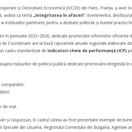
u Cooperare și Dezvoltare Economică (OCDE) din Paris, Franța, a avut 
ală, având ca temă
„Integritatea în afaceri”
. Evenimentul, desfășura
i instituțiilor partenere pentru a dezbate politicile și bunele practici în 
te în perioada 2023–2026, dedicate promovării reformelor eficiente de 
ului de Coordonare are la bază rapoartele anuale regionale elaborate d
d un cadru standardizat de
indicatori-cheie de performanță (ICP)
pe
t asupra măsurilor de politică publică dedicate promovării integrității î
i companiilor;
ților;
r de stat.
bări și răspunsuri, în cadrul căreia au fost prezentate exemple de bune
ții Speciale din Lituania, Registrului Comerțului din Bulgaria, Agenție