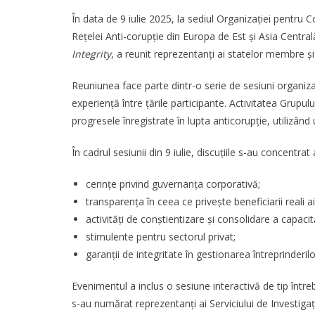
În data de 9 iulie 2025, la sediul Organizației pentr
Rețelei Anti-corupție din Europa de Est și Asia Centr
Integrity
, a reunit reprezentanți ai statelor membre și a
Reuniunea face parte dintr-o serie de sesiuni organiza
experiență între țările participante. Activitatea Grup
progresele înregistrate în lupta anticorupție, utilizân
În cadrul sesiunii din 9 iulie, discuțiile s-au concentra
cerințe privind guvernanța corporativă;
transparența în ceea ce privește beneficiarii reali a
activități de conștientizare și consolidare a capacită
stimulente pentru sectorul privat;
garanții de integritate în gestionarea întreprinderilo
Evenimentul a inclus o sesiune interactivă de tip între
s-au numărat reprezentanți ai Serviciului de Investiga