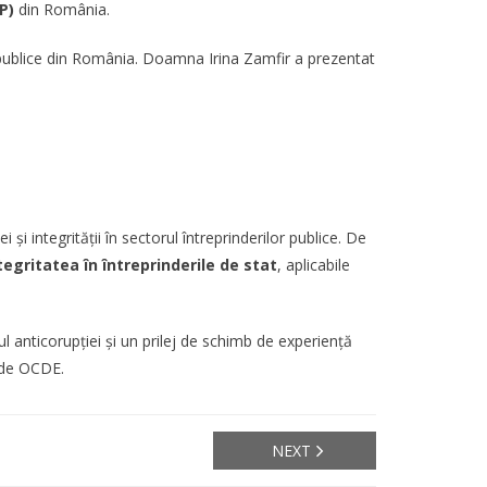
P)
din România.
le publice din România. Doamna Irina Zamfir a prezentat
integrității în sectorul întreprinderilor publice. De
tegritatea în întreprinderile de stat
, aplicabile
 anticorupției și un prilej de schimb de experiență
e de OCDE.
NEXT