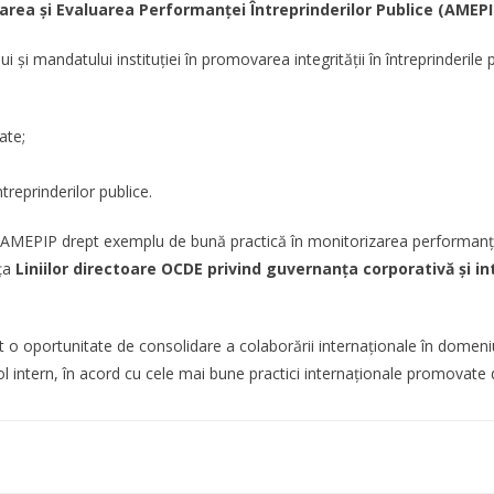
area și Evaluarea Performanței Întreprinderilor Publice (AMEPI
ui și mandatului instituției în promovarea integrității în întreprinderi
ate;
treprinderilor publice.
MEPIP drept exemplu de bună practică în monitorizarea performanței și 
nța
Liniilor directoare OCDE privind guvernanța corporativă și in
o oportunitate de consolidare a colaborării internaționale în domeniul
rol intern, în acord cu cele mai bune practici internaționale promovat