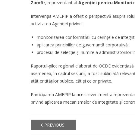
Zamfir
, reprezentant al
Agenției pentru Monitoriz
Intervenția AMEPIP a oferit o perspectivă asupra rolul
activitatea Agenției privind:
monitorizarea conformității cu cerințele de integrit
aplicarea principiilor de guvernanță corporativă;
procesul de selecție și numire a administratorilor în
Raportul-pilot regional elaborat de OCDE evidențiază A
asemenea, în cadrul sesiunii, a fost subliniată releva
atât entităților publice, cât și celor private.
Participarea AMEPIP la acest eveniment a reprezentat 
privind aplicarea mecanismelor de integritate și cont
PREVIOUS