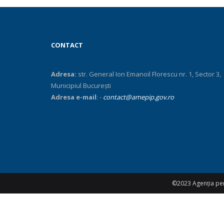
CONTACT
Adresa:
str. General Ion Emanoil Florescu nr. 1, Sector 3,
Municipiul Bucureşti
Adresa e-mail
: -
contact@amepip.gov.ro
©2023 Agenția pent