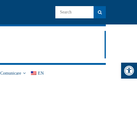
Deschide bara de unelte
i Comunicare
EN