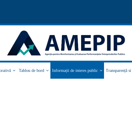
orativă
Tablou de bord
Informații de interes public
Transparență s